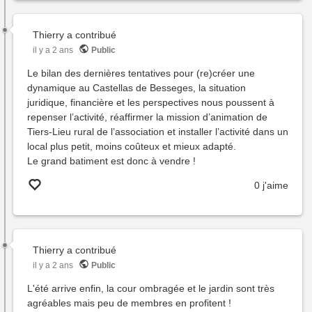
de
mise
en
Thierry
a contribué
vent
il y a 2 ans
Public
du
Le bilan des dernières tentatives pour (re)créer une
bien
dynamique au Castellas de Besseges, la situation
de
juridique, financière et les perspectives nous poussent à
l'ass
repenser l’activité, réaffirmer la mission d’animation de
Tiers-Lieu rural de l’association et installer l’activité dans un
local plus petit, moins coûteux et mieux adapté.
Le grand batiment est donc à vendre !
0 j'aime
Thierry
a contribué
il y a 2 ans
Public
L'été arrive enfin, la cour ombragée et le jardin sont très
agréables mais peu de membres en profitent !