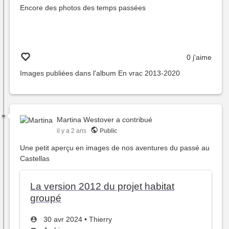
Encore des photos des temps passées
0 j'aime
Images publiées dans l'album
En vrac 2013-2020
Martina Westover
a contribué
il y a 2 ans
Public
Une petit aperçu en images de nos aventures du passé au
Castellas
La version 2012 du projet habitat
groupé
Créé
par
30 avr 2024
•
Thierry