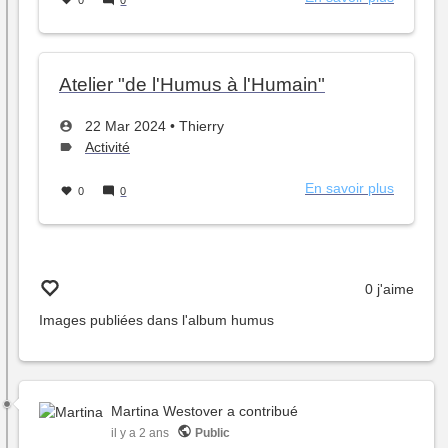
0
0
Compos
de
feuilles
de
Atelier "de l'Humus à l'Humain"
platane
Créé
par
22 Mar 2024
•
Thierry
le
Type
Activité
de
sujet :
En savoir plus
sur
0
0
Atelier
"de
l'Humus
à
0 j'aime
l'Humain
Images publiées dans l'album
humus
Martina Westover
a contribué
il y a 2 ans
Public