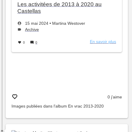
Les activitées de 2013 à 2020 au
Castellas
Créé
par
15 mai 2024
•
Martina Westover
le
Type
Archive
de
sujet :
En savoir plus
sur
0
0
Les
activitée
de
2013
à
2020
au
Castella
0 j'aime
Images publiées dans l'album
En vrac 2013-2020