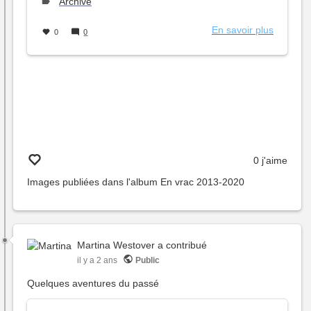
le
Type
Archive
de
sujet :
En savoir plus
sur
0
0
La
version
2012
du
projet
habitat
groupé
0 j'aime
Images publiées dans l'album
En vrac 2013-2020
Martina Westover
a contribué
il y a 2 ans
Public
Quelques aventures du passé