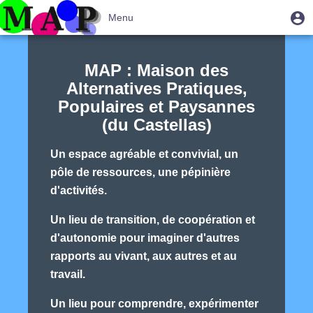
Aller
|
Menu
M
Menu
au
u
du
contenu
Basculer
Maison
compte
principal
la
des
MAP : Maison des
de
navigation
Alternatives Pratiques,
l'utilisateur
Alternatives
Populaires et Paysannes
du
(du Castellas)
Castellas
Un espace agréable et convivial, un
pôle de ressources, une pépinière
d'activités.
Un lieu de transition, de coopération et
d'autonomie pour imaginer d'autres
rapports au vivant, aux autres et au
travail.
Un lieu pour comprendre, expérimenter