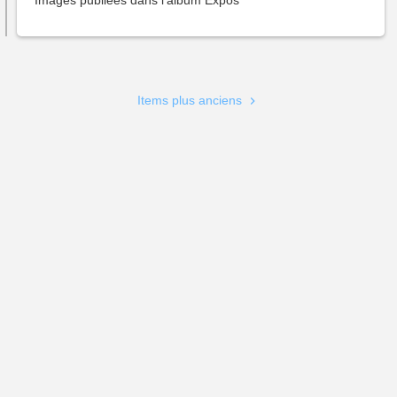
Images publiées dans l'album
Expos
Pagination
Items plus anciens