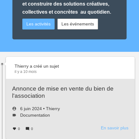
et construire des solutions créatives,
collectives et concrètes au quotidien.
Les activités
Les événements
Thierry
a créé un sujet
il y a 10 mois
Annonce de mise en vente du bien de
l'association
Créé
par
6 juin 2024
•
Thierry
le
Type
Documentation
de
sujet :
En savoir plus
sur
0
0
Anno