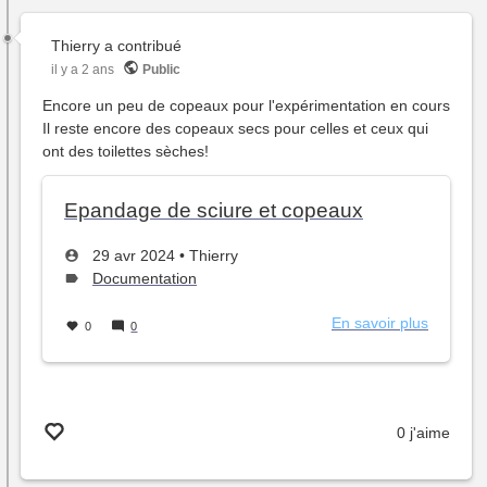
Thierry
a contribué
il y a 2 ans
Public
Encore un peu de copeaux pour l'expérimentation en cours
Il reste encore des copeaux secs pour celles et ceux qui
ont des toilettes sèches!
Epandage de sciure et copeaux
Créé
par
29 avr 2024
•
Thierry
le
Type
Documentation
de
sujet :
En savoir plus
sur
0
0
Epanda
de
sciure
et
0 j'aime
copeaux