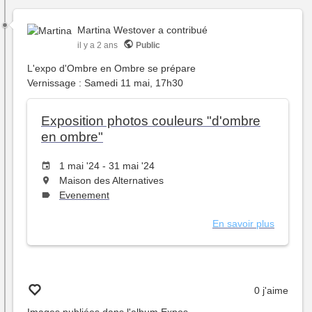
Martina Westover
a contribué
il y a 2 ans
Public
L'expo d'Ombre en Ombre se prépare
Vernissage : Samedi 11 mai, 17h30
Exposition photos couleurs "d'ombre
en ombre"
Date
1 mai '24 - 31 mai '24
de
L'événement
Maison des Alternatives
l'évênement
aura
This
Evenement
lieu
event
au
has
En savoir plus
sur
type
Expositi
photos
couleurs
"d'ombr
0 j'aime
en
ombre"