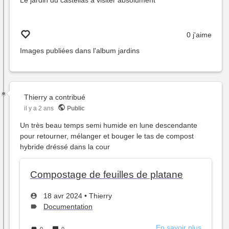
Le jardin du castellas a visiter absolument
0 j'aime
Images publiées dans l'album
jardins
Thierry
a contribué
il y a 2 ans
Public
Un très beau temps semi humide en lune descendante
pour retourner, mélanger et bouger le tas de compost
hybride dréssé dans la cour
Compostage de feuilles de platane
Créé
par
18 avr 2024
•
Thierry
le
Type
Documentation
de
sujet :
En savoir plus
sur