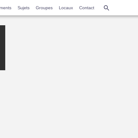
Aller
ments
Sujets
Groupes
Locaux
Contact
au
contenu
principal