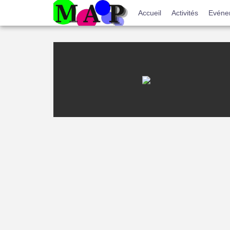
Menu
Accueil
Activités
Evéne
du
compte
de
l'utilisateur