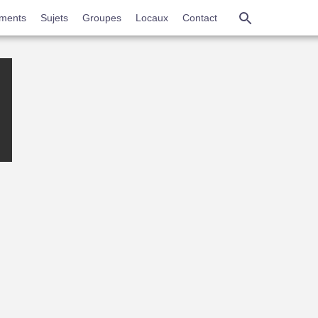
Aller
ments
Sujets
Groupes
Locaux
Contact
au
contenu
principal