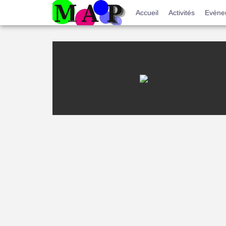
Menu
Accueil
Activités
Evéne
du
compte
de
l'utilisateur