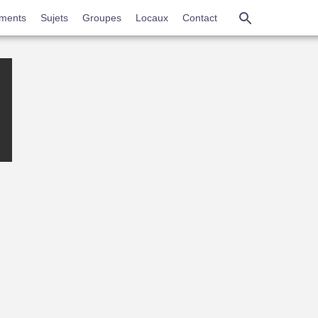
Aller
ments
Sujets
Groupes
Locaux
Contact
au
contenu
principal