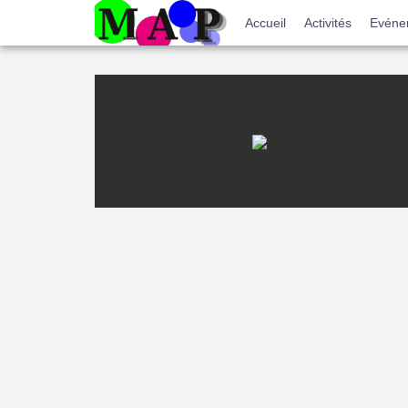
Menu
Accueil
Activités
Evéne
du
compte
de
l'utilisateur