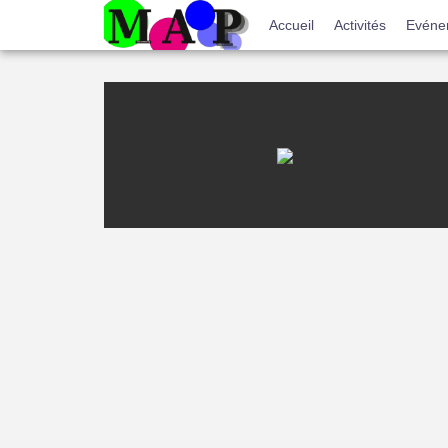
Menu
Accueil
Activités
Evéne
du
compte
de
l'utilisateur