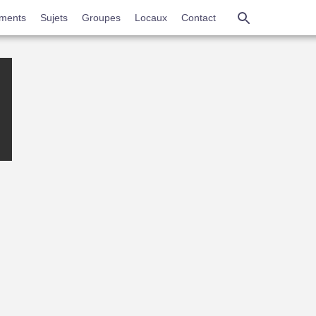
Aller
ments
Sujets
Groupes
Locaux
Contact
au
contenu
principal