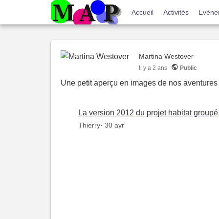
Menu
Accueil
Activités
Evéne
du
compte
Martina Westover
de
Il y a
2 ans
Public
l'utilisateur
Une petit aperçu en images de nos aventures
La version 2012 du projet habitat groupé
Thierry
· 30 avr