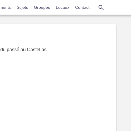
Aller
ments
Sujets
Groupes
Locaux
Contact
au
contenu
principal
 du passé au Castellas