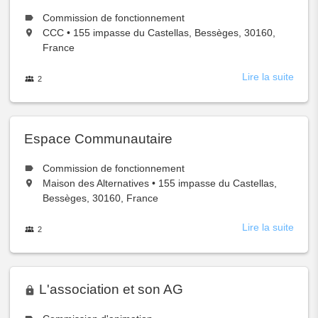
Le
Commission de fonctionnement
type
Situé
,
CCC
•
155 impasse du Castellas, Bessèges, 30160,
de
à:
France
groupe
est
Lire la suite
à
les
2
membres
prop
du
groupe
de
Pépin
d'acti
Espace Communautaire
Le
Commission de fonctionnement
type
Situé
,
Maison des Alternatives
•
155 impasse du Castellas,
de
à:
Bessèges, 30160, France
groupe
est
Lire la suite
à
les
2
membres
prop
du
groupe
de
Espa
Comm
L'association et son AG