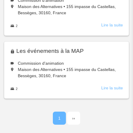
Le
Commission d'animation
type
Situé
,
Maison des Alternatives
•
155 impasse du Castellas,
de
à:
Bessèges, 30160, France
groupe
est
Lire la suite
à
les
2
membres
prop
du
groupe
de
L'ass
et
Les événements à la MAP
son
AG
Le
Commission d'animation
type
Situé
,
Maison des Alternatives
•
155 impasse du Castellas,
de
à:
Bessèges, 30160, France
groupe
est
Lire la suite
à
les
2
membres
prop
du
groupe
de
Les
Pagination
évén
Page
1
Page
››
à
la
courante
suivante
MAP