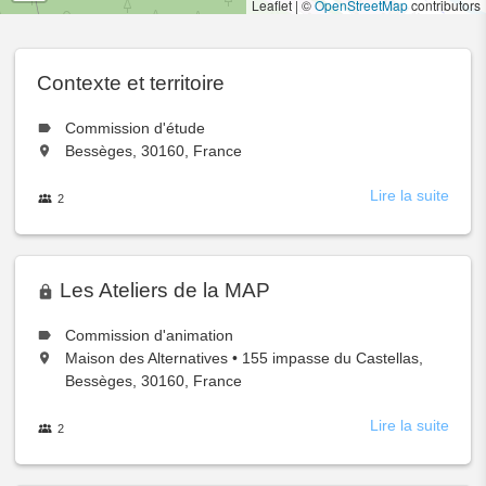
Leaflet | ©
OpenStreetMap
contributors
Contexte et territoire
Le
Commission d'étude
type
Situé
Bessèges, 30160, France
de
à:
groupe
Lire la suite
à
les
2
membres
est
prop
du
groupe
de
Cont
et
Les Ateliers de la MAP
territ
Le
Commission d'animation
type
Situé
,
Maison des Alternatives
•
155 impasse du Castellas,
de
à:
Bessèges, 30160, France
groupe
est
Lire la suite
à
les
2
membres
prop
du
groupe
de