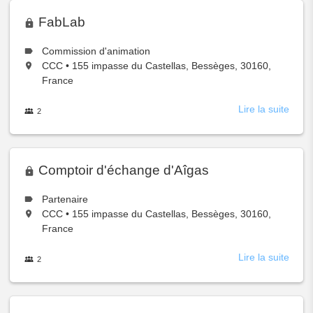
Les
Ateli
FabLab
de
la
Le
Commission d'animation
MAP
type
Situé
,
CCC
•
155 impasse du Castellas, Bessèges, 30160,
de
à:
France
groupe
est
Lire la suite
à
les
2
membres
prop
du
groupe
de
FabL
Comptoir d'échange d'Aîgas
Le
Partenaire
type
Situé
,
CCC
•
155 impasse du Castellas, Bessèges, 30160,
de
à:
France
groupe
est
Lire la suite
à
les
2
membres
prop
du
groupe
de
Comp