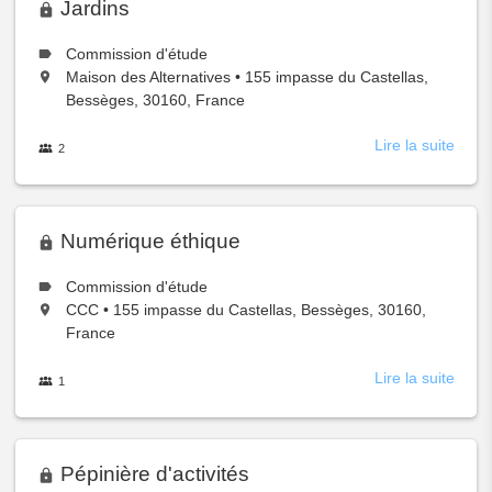
d'éc
Jardins
d'Aîg
Le
Commission d'étude
type
Situé
,
Maison des Alternatives
•
155 impasse du Castellas,
de
à:
Bessèges, 30160, France
groupe
est
Lire la suite
à
les
2
membres
prop
du
groupe
de
Jardi
Numérique éthique
Le
Commission d'étude
type
Situé
,
CCC
•
155 impasse du Castellas, Bessèges, 30160,
de
à:
France
groupe
est
Lire la suite
à
les
1
membres
prop
du
groupe
de
Numé
éthiq
Pépinière d'activités