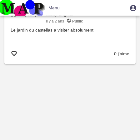
Aller
Menu
M
Menu
au
Jacky Brignier
u
du
contenu
Basculer
Il y a
2 ans
Public
compte
principal
la
Le jardin du castellas a visiter absolument
de
navigation
l'utilisateur
0 j'aime