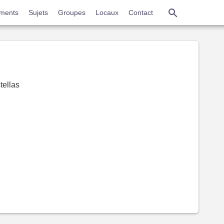
Aller
ments
Sujets
Groupes
Locaux
Contact
au
contenu
principal
tellas