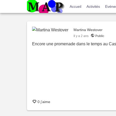
Menu
Accueil
Activités
Evéne
du
compte
Martina Westover
de
Il y a
2 ans
Public
l'utilisateur
Encore une promenade dans le temps au Cas
0 j'aime