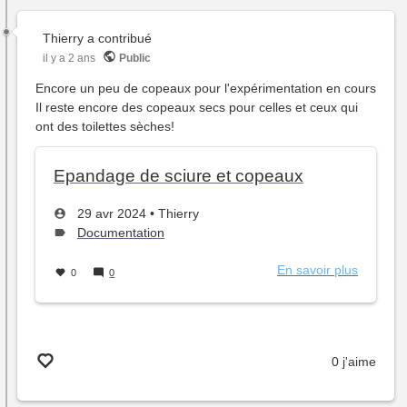
Thierry
a contribué
il y a 2 ans
Public
Encore un peu de copeaux pour l'expérimentation en cours
Il reste encore des copeaux secs pour celles et ceux qui
ont des toilettes sèches!
Epandage de sciure et copeaux
Créé
par
29 avr 2024
•
Thierry
le
Type
Documentation
de
sujet :
En savoir plus
sur
0
0
Epanda
de
sciure
et
0 j'aime
copeaux