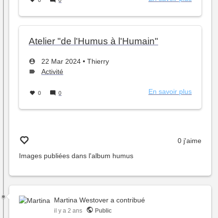
0
0
Compos
de
feuilles
de
Atelier "de l'Humus à l'Humain"
platane
Créé
par
22 Mar 2024
•
Thierry
le
Type
Activité
de
sujet :
En savoir plus
sur
0
0
Atelier
"de
l'Humus
à
0 j'aime
l'Humain
Images publiées dans l'album
humus
Martina Westover
a contribué
il y a 2 ans
Public