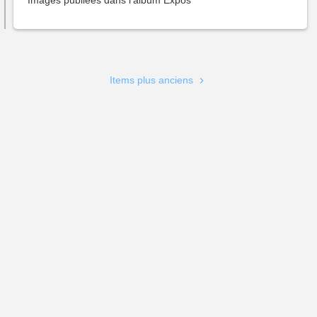
Images publiées dans l'album
Expos
Pagination
Items plus anciens