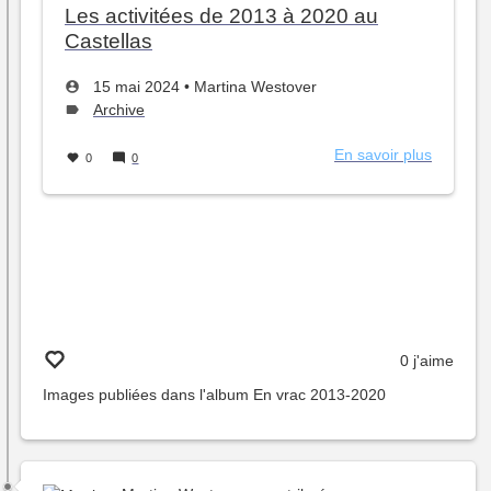
Les activitées de 2013 à 2020 au
Castellas
Créé
par
15 mai 2024
•
Martina Westover
le
Type
Archive
de
sujet :
En savoir plus
sur
0
0
Les
activitée
de
2013
à
2020
au
Castella
0 j'aime
Images publiées dans l'album
En vrac 2013-2020