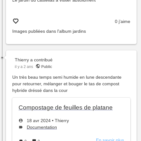
Le jardin du castellas a visiter absolument
0 j'aime
Images publiées dans l'album
jardins
Thierry
a contribué
il y a 2 ans
Public
Un très beau temps semi humide en lune descendante
pour retourner, mélanger et bouger le tas de compost
hybride dréssé dans la cour
Compostage de feuilles de platane
Créé
par
18 avr 2024
•
Thierry
le
Type
Documentation
de
sujet :
En savoir plus
sur