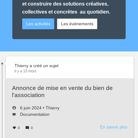
et construire des solutions créatives,
collectives et concrètes au quotidien.
Les activités
Les événements
Thierry
a créé un sujet
il y a 10 mois
Annonce de mise en vente du bien de
l'association
Créé
par
6 juin 2024
•
Thierry
le
Type
Documentation
de
sujet :
En savoir plus
sur
0
0
Anno