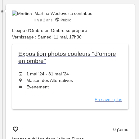
Martina Westover
a contribué
il y a 2 ans
Public
L'expo d'Ombre en Ombre se prépare
Vernissage : Samedi 11 mai, 17h30
Exposition photos couleurs "d'ombre
en ombre"
Date
1 mai '24 - 31 mai '24
de
L'événement
Maison des Alternatives
l'évênement
aura
This
Evenement
lieu
event
au
has
En savoir plus
sur
type
Expositi
photos
couleurs
"d'ombr
0 j'aime
en
ombre"