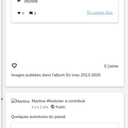
le
Type
Archive
de
sujet :
En savoir plus
sur
0
0
La
version
2012
du
projet
habitat
groupé
0 j'aime
Images publiées dans l'album
En vrac 2013-2020
Martina Westover
a contribué
il y a 2 ans
Public
Quelques aventures du passé