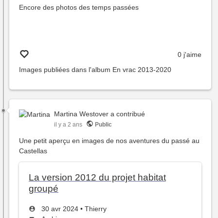
Encore des photos des temps passées
0 j'aime
Images publiées dans l'album
En vrac 2013-2020
Martina Westover
a contribué
il y a 2 ans
Public
Une petit aperçu en images de nos aventures du passé au
Castellas
La version 2012 du projet habitat
groupé
Créé
par
30 avr 2024
•
Thierry