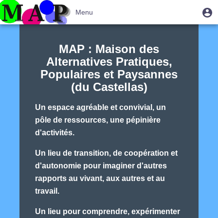
Aller
|
Menu
M
Menu
au
u
du
contenu
Basculer
Maison
compte
principal
la
des
MAP : Maison des
de
navigation
Alternatives Pratiques,
l'utilisateur
Alternatives
Populaires et Paysannes
du
(du Castellas)
Castellas
Un espace agréable et convivial, un
pôle de ressources, une pépinière
d'activités.
Un lieu de transition, de coopération et
d'autonomie pour imaginer d'autres
rapports au vivant, aux autres et au
travail.
Un lieu pour comprendre, expérimenter