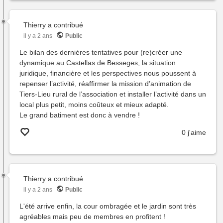
de
mise
en
Thierry
a contribué
vent
il y a 2 ans
Public
du
Le bilan des dernières tentatives pour (re)créer une
bien
dynamique au Castellas de Besseges, la situation
de
juridique, financière et les perspectives nous poussent à
l'ass
repenser l’activité, réaffirmer la mission d’animation de
Tiers-Lieu rural de l’association et installer l’activité dans un
local plus petit, moins coûteux et mieux adapté.
Le grand batiment est donc à vendre !
0 j'aime
Thierry
a contribué
il y a 2 ans
Public
L'été arrive enfin, la cour ombragée et le jardin sont très
agréables mais peu de membres en profitent !