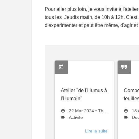
Pour aller plus loin, je vous invite à l'atel
tous les Jeudis matin, de 10h à 12h. C'est
d'expérimenter et peut être même, d'agir et 
Sujet:
Sujet:
Atelier "de l'Humus à
Compo
l'Humain"
feuille
Créé
par
Cré
par
22 Mar 2024
•
Thierry
18 
le
Type
le
Typ
Activité
Doc
de
de
sujet :
suje
Lire la suite
à
propos