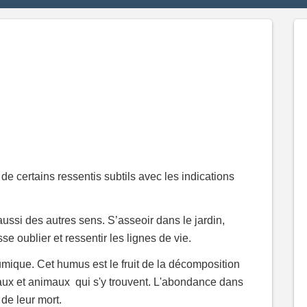
3
éléments
3 - comment 
16
éléments
1 - sen
7
éléme
1 - prépara
7
éléments
e certains ressentis subtils avec les indications
Agilité
Alime
2
éléments
2
élém
Arboriculture
C
 aussi des autres sens. S’asseoir dans le jardin,
3
éléments
5
Démarche
Eau
Vo
e oublier et ressentir les lignes de vie.
1
élément
4
élém
Permaculture
humique. Cet humus est le fruit de la décomposition
5
éléments
Valorisation
Vis
aux et animaux qui s'y trouvent. L'abondance dans
2
éléments
4
él
 de leur mort.