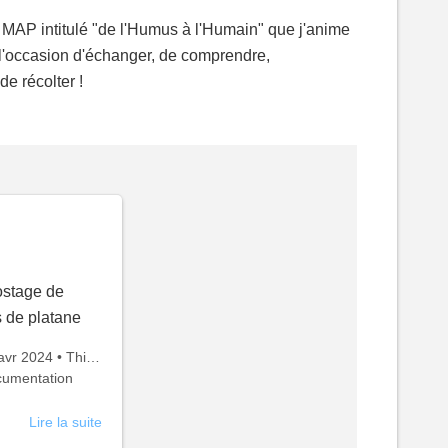
ier MAP intitulé "de l'Humus à l'Humain" que j'anime
 l'occasion d'échanger, de comprendre,
de récolter !
stage de
s de platane
é
avr 2024
•
Thierry
e
umentation
t :
Lire la suite
à
propos